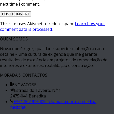
next time I comment.
This site uses Akismet to reduce spam.
Learn how your
comment data is processed.
QUEM SOMOS
Novacobe é rigor, qualidade superior e atenção a cada
detalhe – uma cultura de exigência que lhe garante
resultados de excelência em projetos de remodelação de
interiores e exteriores, reabilitação e construção.
MORADA & CONTACTOS
NOVACOBE
Estrada do Taveiro, N.º 1
2475-041 Benedita
+351 262 928 826 (chamada para a rede fixa
nacional)