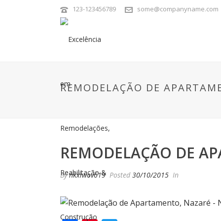
123-123456789
some@companyname.com
REMODELAÇÃO DE APARTAME
REMODELAÇÃO DE AP
By
nkxiwov619
Posted
30/10/2015
In