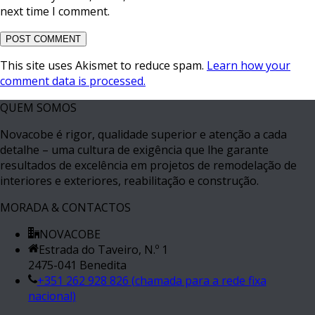
next time I comment.
This site uses Akismet to reduce spam.
Learn how your
comment data is processed.
QUEM SOMOS
Novacobe é rigor, qualidade superior e atenção a cada
detalhe – uma cultura de exigência que lhe garante
resultados de excelência em projetos de remodelação de
interiores e exteriores, reabilitação e construção.
MORADA & CONTACTOS
NOVACOBE
Estrada do Taveiro, N.º 1
2475-041 Benedita
+351 262 928 826 (chamada para a rede fixa
nacional)