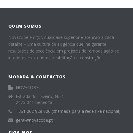
QUEM SOMOS
Novacobe é rigor, qualidade superior e atenção a cada
detalhe – uma cultura de exigência que lhe garante
resultados de excelência em projetos de remodelação de
interiores e exteriores, reabilitação e construção.
MORADA & CONTACTOS
NOVACOBE
Estrada do Taveiro, N.º 1
2475-041 Benedita
+351 262 928 826 (chamada para a rede fixa nacional)
geral@novacobe.pt
SIGA-NOS