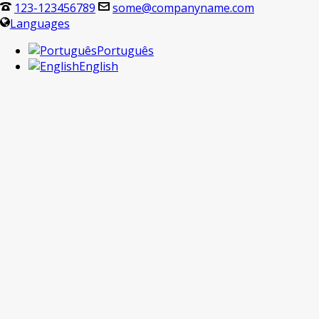
123-123456789
some@companyname.com
Languages
Português
English