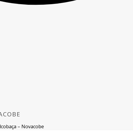
VACOBE
Alcobaça – Novacobe