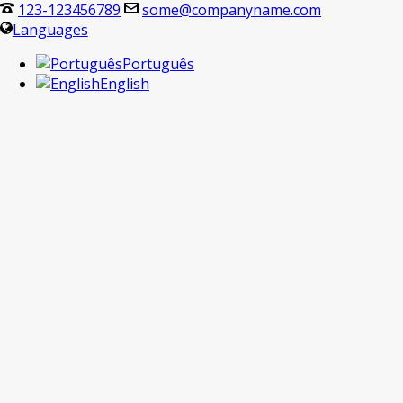
123-123456789
some@companyname.com
Languages
Português
English