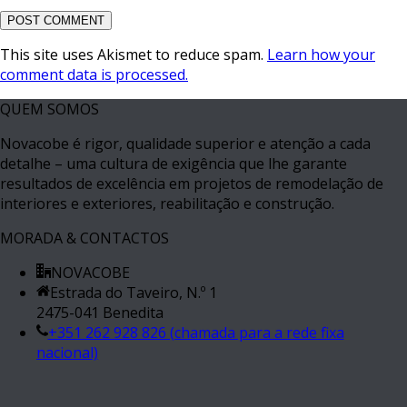
This site uses Akismet to reduce spam.
Learn how your
comment data is processed.
QUEM SOMOS
Novacobe é rigor, qualidade superior e atenção a cada
detalhe – uma cultura de exigência que lhe garante
resultados de excelência em projetos de remodelação de
interiores e exteriores, reabilitação e construção.
MORADA & CONTACTOS
NOVACOBE
Estrada do Taveiro, N.º 1
2475-041 Benedita
+351 262 928 826 (chamada para a rede fixa
nacional)