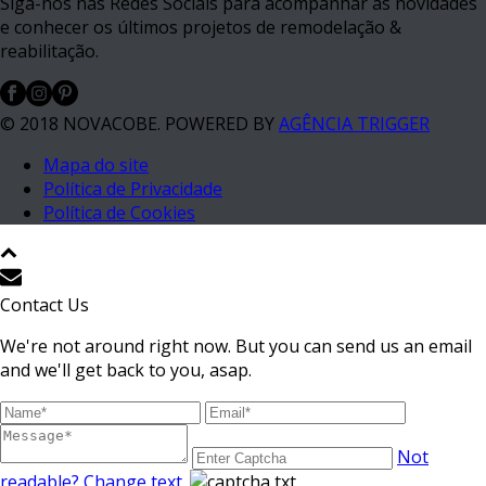
Siga-nos nas Redes Sociais para acompanhar as novidades
e conhecer os últimos projetos de remodelação &
reabilitação.
© 2018 NOVACOBE. POWERED BY
AGÊNCIA TRIGGER
Mapa do site
Política de Privacidade
Política de Cookies
Contact Us
We're not around right now. But you can send us an email
and we'll get back to you, asap.
Not
readable? Change text.