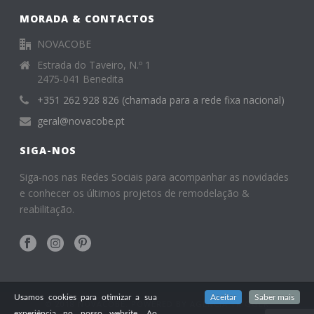
MORADA & CONTACTOS
NOVACOBE
Estrada do Taveiro, N.º 1
2475-041 Benedita
+351 262 928 826 (chamada para a rede fixa nacional)
geral@novacobe.pt
SIGA-NOS
Siga-nos nas Redes Sociais para acompanhar as novidades
e conhecer os últimos projetos de remodelação &
reabilitação.
Usamos cookies para otimizar a sua
Aceitar
Saber mais
© 2018 NOVACOBE. POWERED BY
AGÊNCIA TRIGGER
experiência no nosso website. Ao