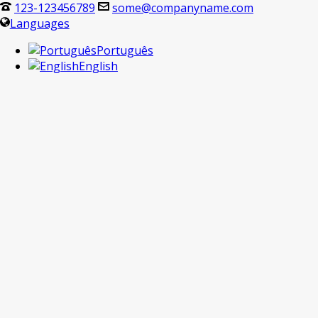
123-123456789
some@companyname.com
Languages
Português
English