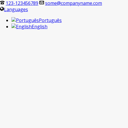
123-123456789
some@companyname.com
Languages
Português
English