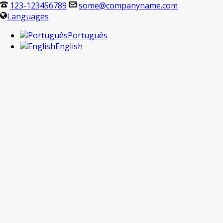
123-123456789
some@companyname.com
Languages
Português
English