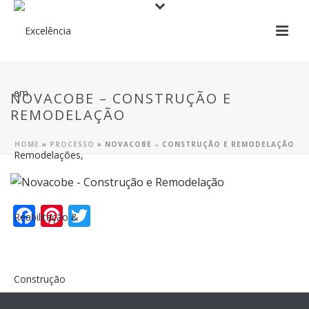
NOVACOBE – CONSTRUÇÃO E
REMODELAÇÃO
HOME
»
PROCESSO
»
NOVACOBE – CONSTRUÇÃO E REMODELAÇÃO
F
Pi
T
ac
nt
w
e
er
itt
b
e
er
o
st