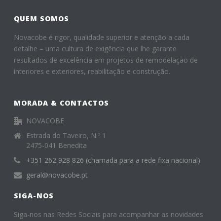
o
QUEM SOMOS
k
Novacobe é rigor, qualidade superior e atenção a cada
detalhe – uma cultura de exigência que lhe garante
resultados de excelência em projetos de remodelação de
interiores e exteriores, reabilitação e construção.
MORADA & CONTACTOS
NOVACOBE
Estrada do Taveiro, N.º 1
2475-041 Benedita
+351 262 928 826 (chamada para a rede fixa nacional)
geral@novacobe.pt
SIGA-NOS
Siga-nos nas Redes Sociais para acompanhar as novidades