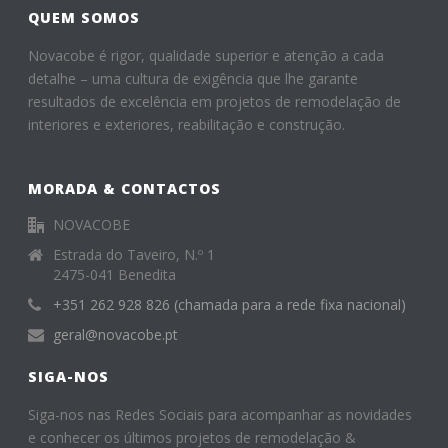
o
QUEM SOMOS
k
Novacobe é rigor, qualidade superior e atenção a cada
detalhe – uma cultura de exigência que lhe garante
resultados de excelência em projetos de remodelação de
interiores e exteriores, reabilitação e construção.
MORADA & CONTACTOS
NOVACOBE
Estrada do Taveiro, N.º 1
2475-041 Benedita
+351 262 928 826 (chamada para a rede fixa nacional)
geral@novacobe.pt
SIGA-NOS
Siga-nos nas Redes Sociais para acompanhar as novidades
e conhecer os últimos projetos de remodelação &