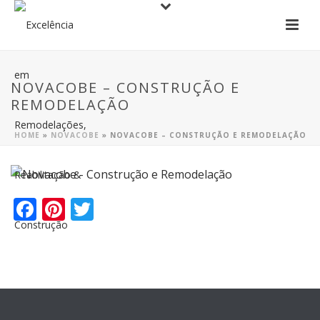
NOVACOBE – CONSTRUÇÃO E
REMODELAÇÃO
HOME
»
NOVACOBE
»
NOVACOBE – CONSTRUÇÃO E REMODELAÇÃO
F
Pi
T
ac
nt
w
e
er
itt
b
e
er
o
st