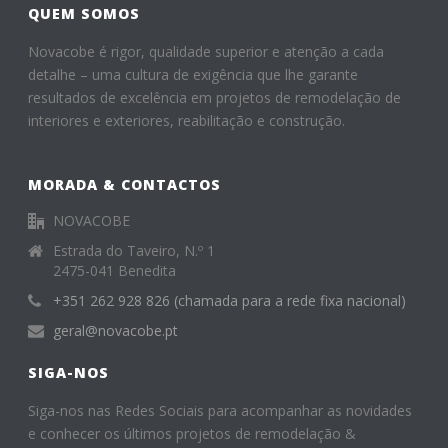
o
QUEM SOMOS
k
Novacobe é rigor, qualidade superior e atenção a cada
detalhe – uma cultura de exigência que lhe garante
resultados de excelência em projetos de remodelação de
interiores e exteriores, reabilitação e construção.
MORADA & CONTACTOS
NOVACOBE
Estrada do Taveiro, N.º 1
2475-041 Benedita
+351 262 928 826 (chamada para a rede fixa nacional)
geral@novacobe.pt
SIGA-NOS
Siga-nos nas Redes Sociais para acompanhar as novidades
e conhecer os últimos projetos de remodelação &